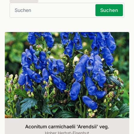
Suchen
Aconitum carmichaelii 'Arendsii' veg.
Hoher Herbst-Eisenhut