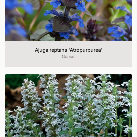
Ajuga reptans 'Atropurpurea'
Günsel