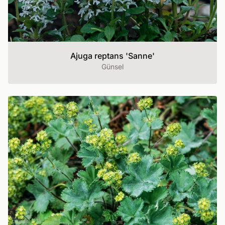
Ajuga reptans 'Sanne'
Günsel