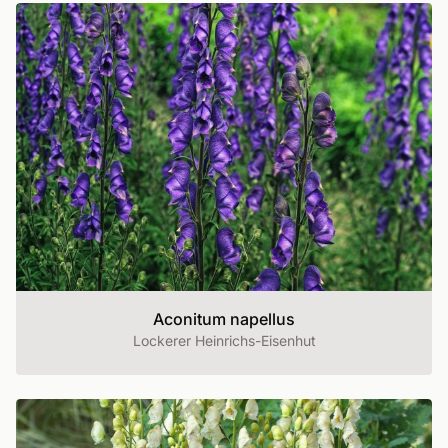
Aconitum napellus
Lockerer Heinrichs-Eisenhut