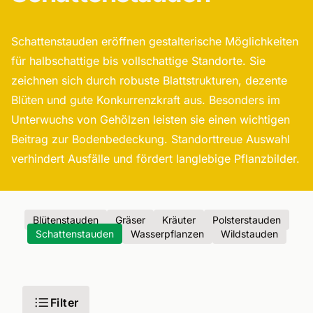
Schattenstauden eröffnen gestalterische Möglichkeiten
für halbschattige bis vollschattige Standorte. Sie
zeichnen sich durch robuste Blattstrukturen, dezente
Blüten und gute Konkurrenzkraft aus. Besonders im
Unterwuchs von Gehölzen leisten sie einen wichtigen
Beitrag zur Bodenbedeckung. Standorttreue Auswahl
verhindert Ausfälle und fördert langlebige Pflanzbilder.
Blütenstauden
Gräser
Kräuter
Polsterstauden
Schattenstauden
Wasserpflanzen
Wildstauden
Filter