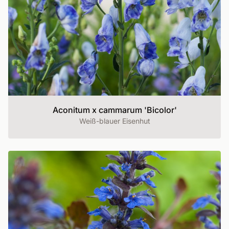
Aconitum x cammarum 'Bicolor'
Weiß-blauer Eisenhut