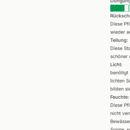
Düngung
Rückschn
Diese Pf
wieder a
Teilung:
Diese St
schöner 
Licht:
benötigt 
lichten 
bilden s
Feuchte:
Diese Pf
nicht ve
Bewässer
Sonne, s