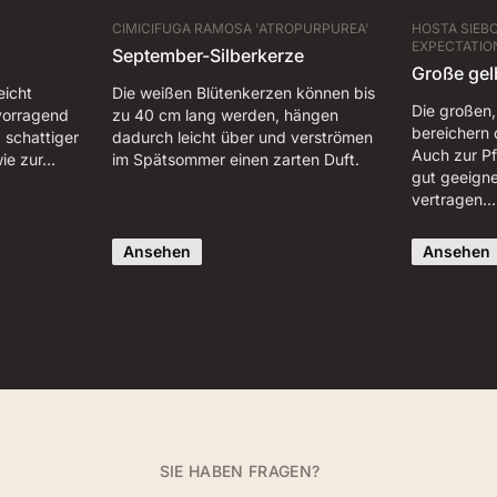
CIMICIFUGA RAMOSA 'ATROPURPUREA'
HOSTA SIEB
EXPECTATIO
September-Silberkerze
Große gel
eicht
Die weißen Blütenkerzen können bis
Die großen,
rvorragend
zu 40 cm lang werden, hängen
bereichern 
 schattiger
dadurch leicht über und verströmen
Auch zur Pf
wie zur…
im Spätsommer einen zarten Duft.
gut geeigne
vertragen.
Ansehen
Ansehen
SIE HABEN FRAGEN?