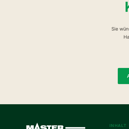
Sie wün
Ha
Master-Stauden
INHALT