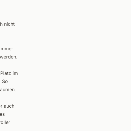
h nicht
 immer
 werden.
 Platz im
. So
 Bäumen.
er auch
ges
oller