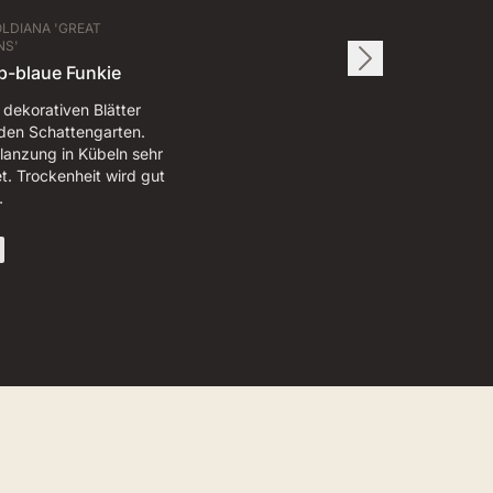
OLDIANA 'GREAT
NS'
b-blaue Funkie
 dekorativen Blätter
den Schattengarten.
lanzung in Kübeln sehr
t. Trockenheit wird gut
…