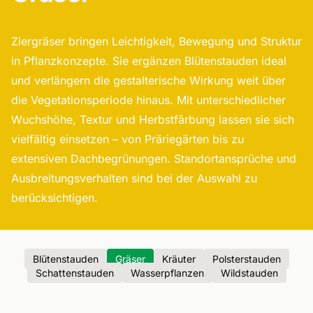
Ziergräser bringen Leichtigkeit, Bewegung und Struktur
in Pflanzkonzepte. Sie ergänzen Blütenstauden ideal
und verlängern die gestalterische Wirkung weit über
die Vegetationsperiode hinaus. Mit unterschiedlicher
Wuchshöhe, Textur und Herbstfärbung lassen sie sich
vielfältig einsetzen – von Präriegärten bis zu
extensiven Dachbegrünungen. Standortansprüche und
Ausbreitungsverhalten sind bei der Auswahl zu
berücksichtigen.
Blütenstauden
Gräser
Kräuter
Polsterstauden
Schattenstauden
Wasserpflanzen
Wildstauden