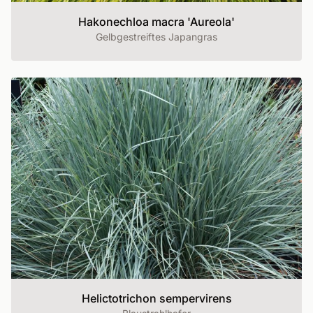
Hakonechloa macra 'Aureola'
Gelbgestreiftes Japangras
Helictotrichon sempervirens