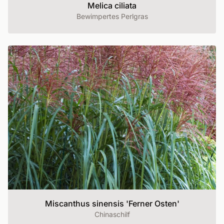
Melica ciliata
Bewimpertes Perlgras
Miscanthus sinensis 'Ferner Osten'
Chinaschilf