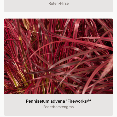
Ruten-Hirse
Pennisetum advena 'Fireworks®'
Federborstengras