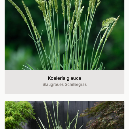
Koeleria glauca
Blaugraues Schillergras