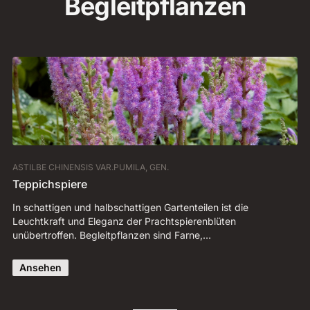
Begleitpflanzen
ASTILBE CHINENSIS VAR.PUMILA, GEN.
AR
Teppichspiere
W
In schattigen und halbschattigen Gartenteilen ist die
Di
Leuchtkraft und Eleganz der Prachtspierenblüten
Ga
unübertroffen. Begleitpflanzen sind Farne,…
Bl
Ansehen