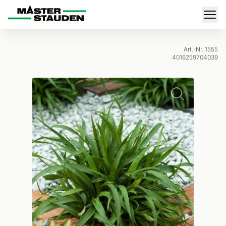
Master-Stauden
Men
Art.-Nr. 1555
4016259704039