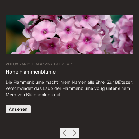
PHLOX PANICULATA 'PINK LADY -R-'
GE
Hohe Flammenblume
W
Die Flammenblume macht ihrem Namen alle Ehre. Zur Blütezeit
De
verschwindet das Laub der Flammenblume völlig unter einem
se
Meer von Blütendolden mit…
mi
Ansehen