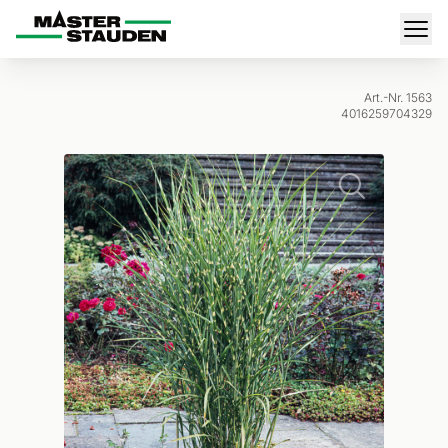
Master-Stauden
Men
Art.-Nr. 1563
4016259704329