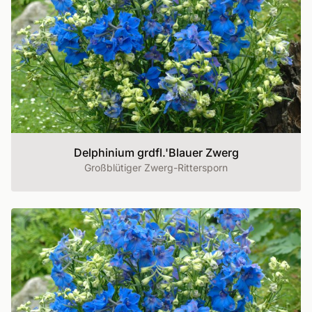
Delphinium grdfl.'Blauer Zwerg
Großblütiger Zwerg-Rittersporn