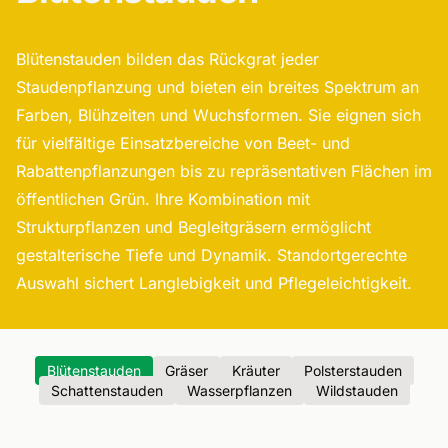
Blütenstauden bilden das Rückgrat jeder
Staudenpflanzung und bieten ein breites Spektrum an
Farben, Blühzeiten und Wuchsformen. Sie eignen sich
für vielfältige Einsatzbereiche von Beet- und
Rabattenpflanzungen bis zu repräsentativen Flächen im
öffentlichen Grün. Ihre Kombination mit
Strukturpflanzen und Begleitgräsern ermöglicht
gestalterische Tiefe und Dynamik. Standortgerechte
Auswahl sichert Langlebigkeit und Pflegeleichtigkeit.
Blütenstauden
Gräser
Kräuter
Polsterstauden
Schattenstauden
Wasserpflanzen
Wildstauden