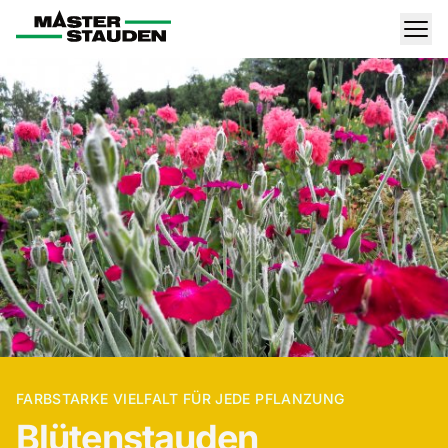
Master-Stauden
Men
FARBSTARKE VIELFALT FÜR JEDE PFLANZUNG
Blüten­stauden