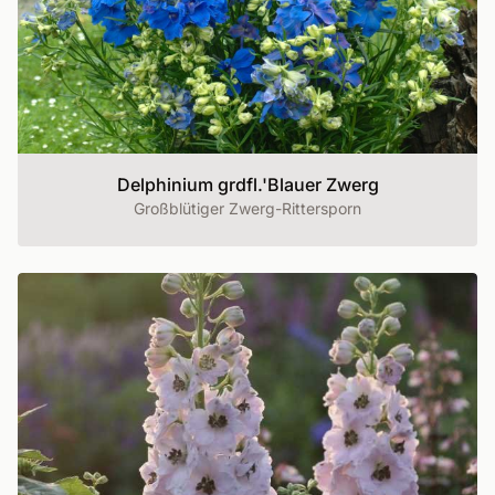
Delphinium grdfl.'Blauer Zwerg
Großblütiger Zwerg-Rittersporn