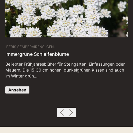
IBERIS SEMPERVIRENS, GEN.
AU
Immergrüne Schleifenblume
R
Beliebter Frühjahresblüher für Steingärten, Einfassungen oder
Bl
Mauern. Die 15-30 cm hohen, dunkelgrünen Kissen sind auch
de
im Winter grün.…
Bl
Ansehen