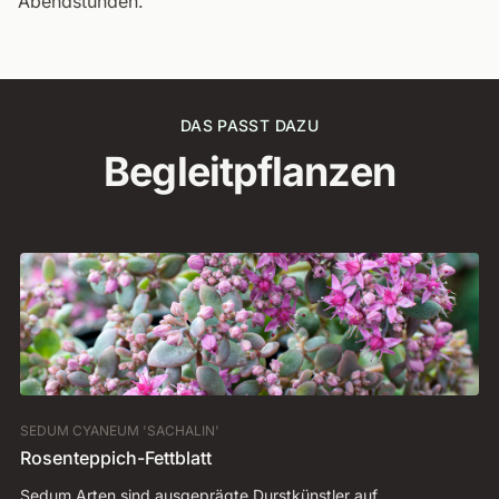
Abendstunden.
DAS PASST DAZU
Begleitpflanzen
SEDUM CYANEUM 'SACHALIN'
DI
Rosenteppich-Fettblatt
Pf
Sedum Arten sind ausgeprägte Durstkünstler auf
Üb