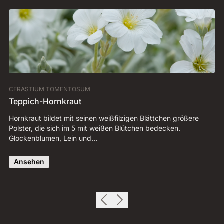
CERASTIUM TOMENTOSUM
SE
Teppich-Hornkraut
S
Hornkraut bildet mit seinen weißfilzigen Blättchen größere
Se
Polster, die sich im 5 mit weißen Blütchen bedecken.
Si
Glockenblumen, Lein und…
kö
Ansehen