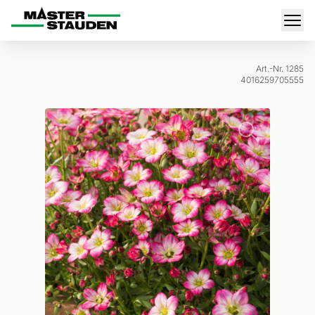
Master-Stauden
Men
Art.-Nr. 1285
4016259705555