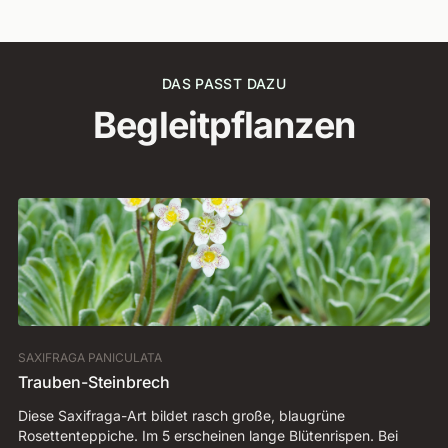
DAS PASST DAZU
Begleitpflanzen
SAXIFRAGA PANICULATA
DR
Trauben-Steinbrech
Z
Diese Saxifraga-Art bildet rasch große, blaugrüne
Al
Rosettenteppiche. Im 5 erscheinen lange Blütenrispen. Bei
od