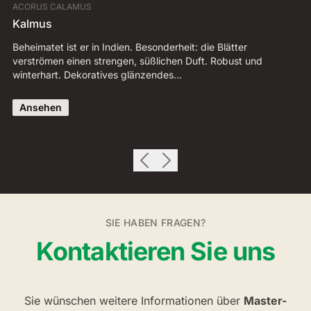
ACORUS CALAMUS
CA
Kalmus
S
Beheimatet ist er in Indien. Besonderheit: die Blätter
Fr
verströmen einen strengen, süßlichen Duft. Robust und
Di
winterhart. Dekoratives glänzendes…
da
Ansehen
SIE HABEN FRAGEN?
Kontaktieren Sie uns
Sie wünschen weitere Informationen über
Master-