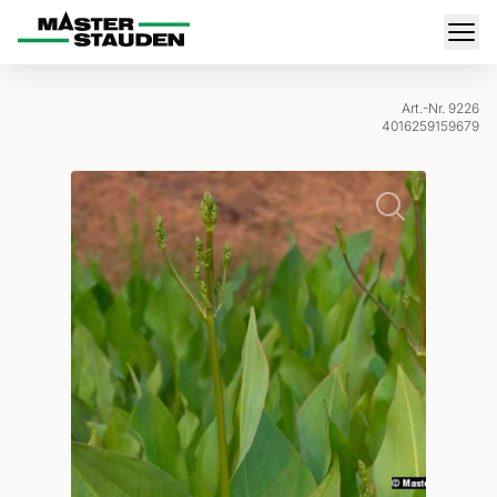
Master-Stauden
Men
Art.-Nr. 9226
4016259159679