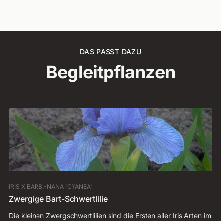
DAS PASST DAZU
Begleitpflanzen
IRIS X BARB.-NANA 'CYANEA'
HE
Zwergige Bart-Schwertlilie
Ta
Die kleinen Zwergschwertlilien sind die Ersten aller Iris Arten im
Di