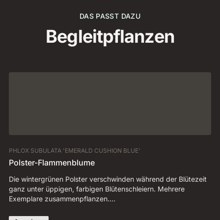
DAS PASST DAZU
Begleitpflanzen
PHLOX SUBULATA 'EMERALD CUSHION BLUE'
AR
Polster-Flammenblume
W
Die wintergrünen Polster verschwinden während der Blütezeit
Bi
ganz unter üppigen, farbigen Blütenschleiern. Mehrere
Ko
Exemplare zusammenpflanzen.…
la