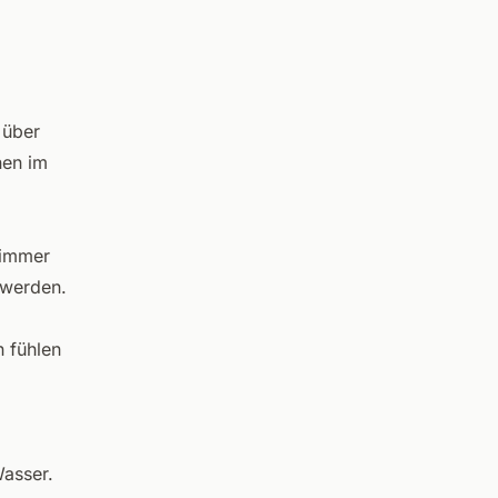
 über
nen im
 immer
 werden.
n fühlen
Wasser.