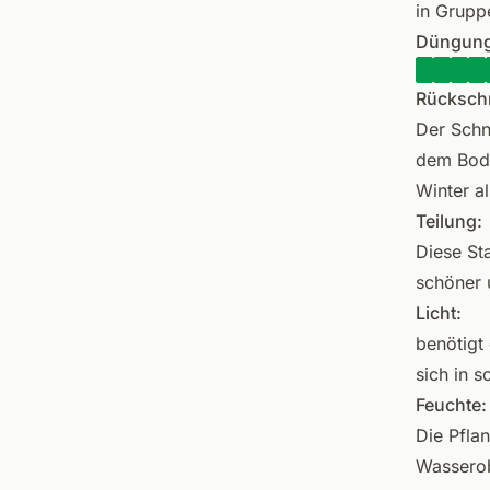
in Grupp
Düngung
Rückschn
Der Schn
dem Bode
Winter a
Teilung:
Diese St
schöner 
Licht:
benötigt
sich in s
Feuchte:
Die Pfla
Wasserob