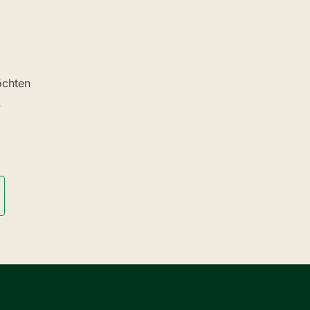
chten
.