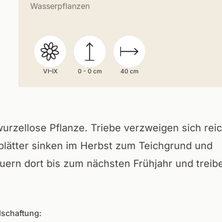
Wasserpflanzen
VI–IX
0 - 0 cm
40 cm
wurzellose Pflanze. Triebe verzweigen sich reic
blätter sinken im Herbst zum Teichgrund und
uern dort bis zum nächsten Frühjahr und treib
.
lschaftung: