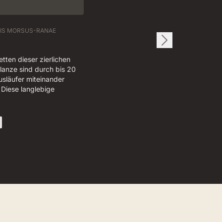
IS MORSUS-RANAE
etten dieser zierlichen
anze sind durch bis 20
släufer miteinander
Diese langlebige