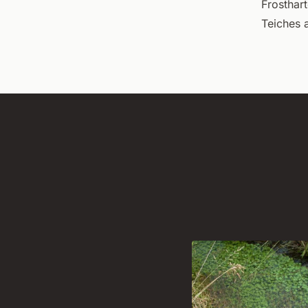
Frosthar
Teiches 