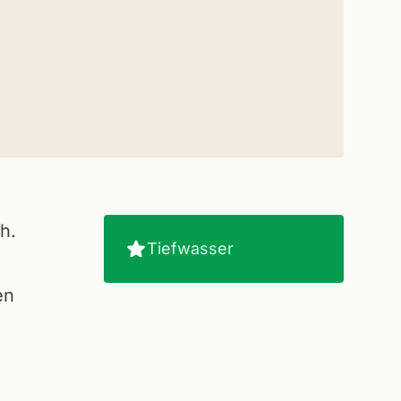
h.
Tiefwasser
en