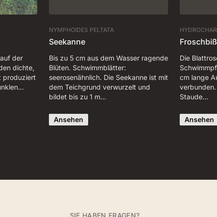
NYMPHOIDES PELTATA
HYDROCHAR
Seekanne
Froschbiß
auf der
Bis zu 5 cm aus dem Wasser ragende
Die Blattros
den dichte,
Blüten. Schwimmblätter:
Schwimmpfl
t produziert
seerosenähnlich. Die Seekanne ist mit
cm lange Au
dunklen…
dem Teichgrund verwurzelt und
verbunden. 
bildet bis zu 1 m…
Staude…
Ansehen
Ansehen
SIE HABEN FRAGEN?