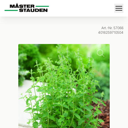
Master-Stauden
Men
Art.-Nr. 57066
4016259710504