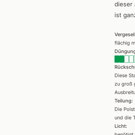
dieser
ist gan
Vergesel
flächig m
Düngung
Rückschn
Diese St
zu groß 
Ausbreit
Teilung:
Die Polst
und die 
Licht:
benötigt 