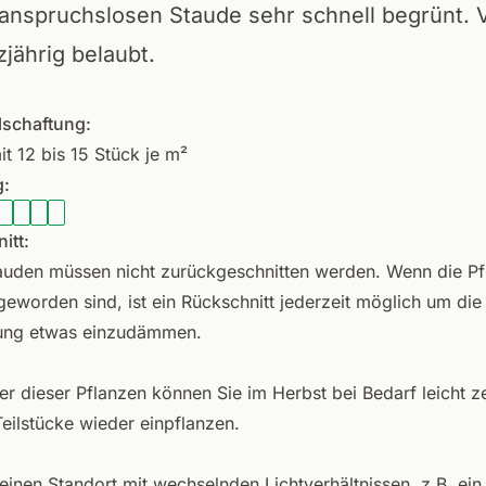
 anspruchslosen Staude sehr schnell begrünt. 
zjährig belaubt.
lschaftung:
it 12 bis 15 Stück je m²
:
itt:
auden müssen nicht zurückgeschnitten werden. Wenn die Pf
geworden sind, ist ein Rückschnitt jederzeit möglich um die
ung etwas einzudämmen.
er dieser Pflanzen können Sie im Herbst bei Bedarf leicht ze
Teilstücke wieder einpflanzen.
einen Standort mit wechselnden Lichtverhältnissen, z.B. ein