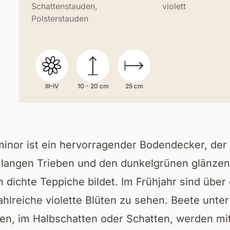
Schattenstauden,
violett
Polsterstauden
III–IV
10 - 20 cm
25 cm
minor ist ein hervorragender Bodendecker, der
 langen Trieben und den dunkelgrünen glänze
n dichte Teppiche bildet. Im Frühjahr sind übe
hlreiche violette Blüten zu sehen. Beete unter
en, im Halbschatten oder Schatten, werden mi