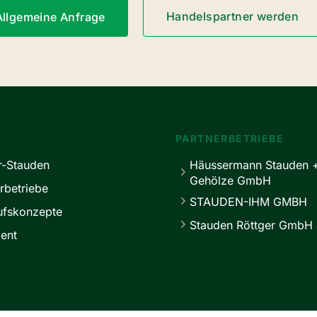
Handelspartner werden
Allgemeine Anfrage
PARTNERBETRIEBE
r-Stauden
Häussermann Stauden 
Gehölze GmbH
rbetriebe
STAUDEN-IHM GMBH
ufskonzepte
Stauden Röttger GmbH 
ent