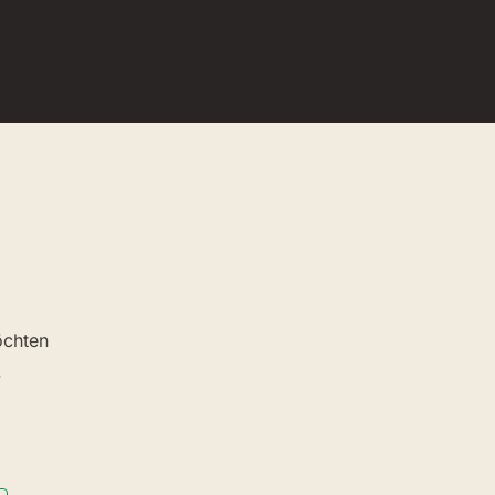
chten
.