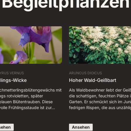
Begleitpflanzen
YRUS VERNUS
ARUNCUS DIOICUS
lings-Wicke
Hoher Wald-Geißbart
Schmetterlingsblütengewächs mit
Als Waldbewohner liebt der Gei
gs rotvioletten, später
die schattigen, feuchten Plätze 
blauen Blütentrauben. Diese
Garten. Er schmückt sich im Juni
olle Frühlingsstaude ist zur…
fedrigen Rispen, die aus unzähl
sehen
Ansehen