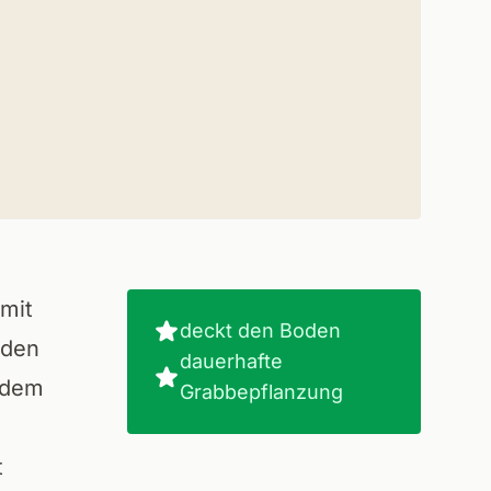
 mit
deckt den Boden
nden
dauerhafte
r dem
Grabbepflanzung
t