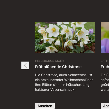
HELLEBORUS NIGER
LATH
Frühblühende Christrose
Früh
Die Christrose, auch Schneerose, ist
Ein 
ein bezaubernder Weihnachtsblüher.
anfan
Ihre Blüten sind ein hübscher, lang
grün
haltbarer Vasenschmuck.
wertv
Ansehen
An