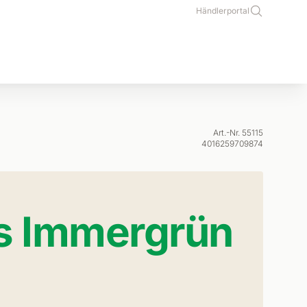
Händlerportal
Art.-Nr. 55115
4016259709874
es Immergrün