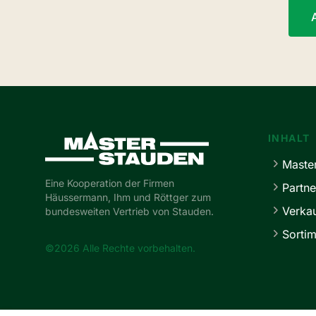
Master-Stauden
INHALT
Maste
Eine Kooperation der Firmen
Partne
Häussermann, Ihm und Röttger zum
Verka
bundesweiten Vertrieb von Stauden.
Sortim
©2026 Alle Rechte vorbehalten.