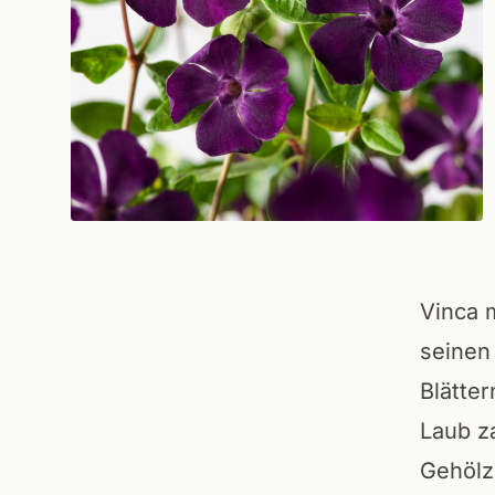
Vinca 
seinen
Blätter
Laub za
Gehölz