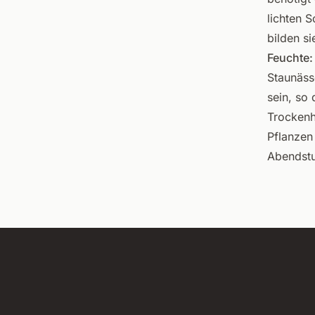
lichten 
bilden s
Feuchte:
Staunässe
sein, so
Trockenh
Pflanzen
Abendst