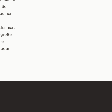
. So
 Bäumen.
drainiert
 großer
ie
 oder