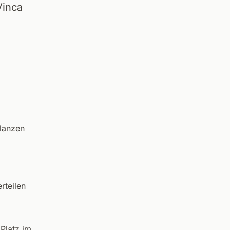
Vinca
lanzen
rteilen
 Platz im