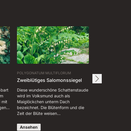
POLYGONATUM MULTIFLORUM
Zweiblütiges Salomonssiegel
ßbart
Diese wunderschöne Schattenstaude
im
wird im Volksmund auch als
 mit
Maiglöckchen unterm Dach
igen…
bezeichnet. Die Blütenform und die
Zeit der Blüte weisen…
Ansehen