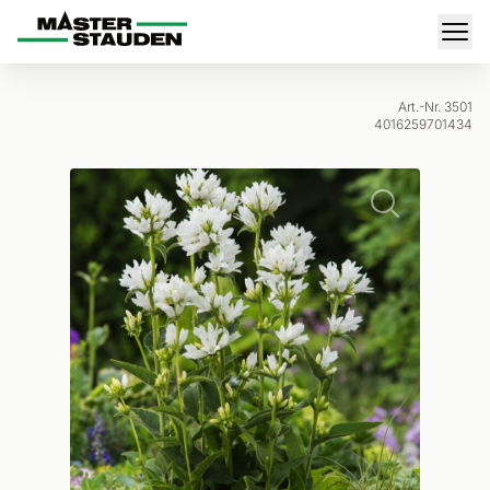
Master-Stauden
Men
Art.-Nr. 3501
4016259701434