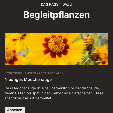
DAS PASST DAZU
Begleitpflanzen
COREOPSIS LANCEOLATA 'STERNTALER'
PA
Niedriges Mädchenauge
I
Das Mädchenauge ist eine unermüdlich blühende Staude,
Au
deren Blüten bis spät in den Herbst hinein erscheinen. Diese
In
anspruchslose Art verbreitet…
is
Ansehen