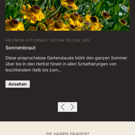
HELENIUM AUTUMNALE 'HELENA YELLOW, GEN.'
CO
Sonnenbraut
Q
Diese anspruchslose Gartenstaude blüht den ganzen Sommer
Da
über bis in den Herbst hinein in allen Schattierungen von
de
leuchtendem Gelb bis zum…
an
Ansehen
SIE HABEN FRAGEN?