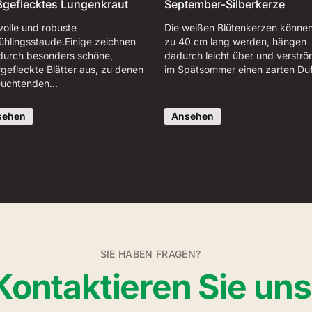
geflecktes Lungenkraut
September-Silberkerze
volle und robuste
Die weißen Blütenkerzen können
ühlingsstaude.Einige zeichnen
zu 40 cm lang werden, hängen
 durch besonders schöne,
dadurch leicht über und verstr
rgefleckte Blätter aus, zu denen
im Spätsommer einen zarten Duf
leuchtenden…
sehen
Ansehen
SIE HABEN FRAGEN?
Kontaktieren Sie uns