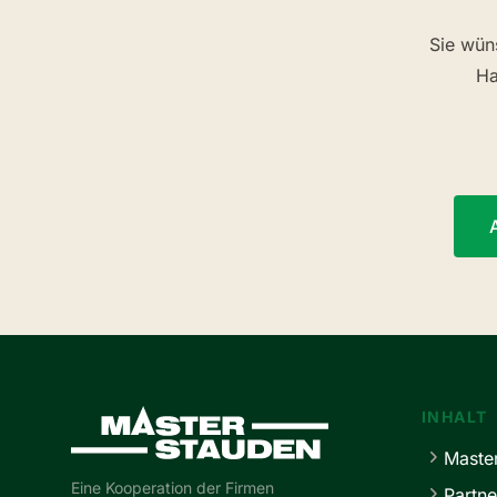
Sie wün
Ha
Master-Stauden
INHALT
Maste
Eine Kooperation der Firmen
Partne