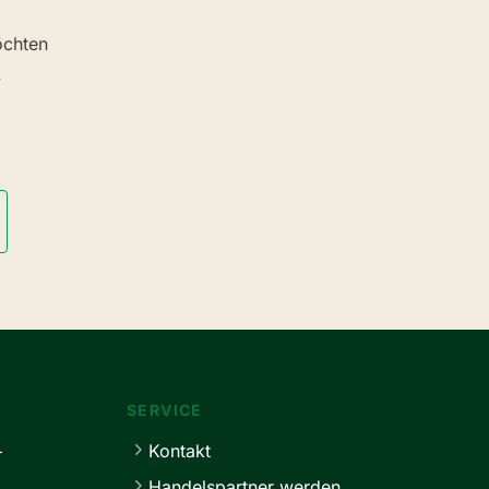
chten
.
SERVICE
+
Kontakt
Handelspartner werden