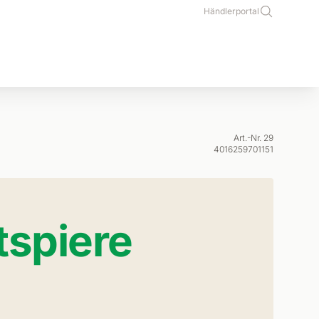
Händlerportal
Art.-Nr. 29
4016259701151
tspiere