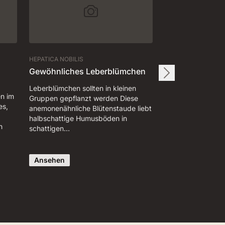
HEPATICA NOBILIS
Gewöhnliches Leberblümchen
Leberblümchen sollten in kleinen
en im
Gruppen gepflanzt werden Diese
es,
anemonenähnliche Blütenstaude liebt
halbschattige Humusböden in
h
schattigen…
Ansehen