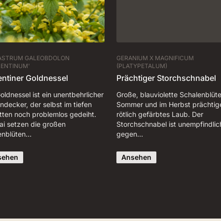
ASTRUM GALEOBDOLON
GERANIUM X MAGNIFICUM
RENTINUM'
(PLATYPETALUM)
entiner Goldnessel
Prächtiger Storchschnabel
oldnessel ist ein unentbehrlicher
Große, blauviolette Schalenblüt
decker, der selbst im tiefen
Sommer und im Herbst prächtig
tten noch problemlos gedeiht.
rötlich gefärbtes Laub. Der
ai setzen die großen
Storchschnabel ist unempfindlic
enblüten…
gegen…
sehen
Ansehen