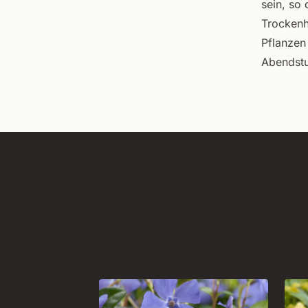
sein, so
Trockenh
Pflanzen
Abendst