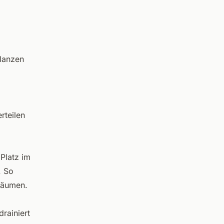
lanzen
rteilen
 Platz im
. So
 Bäumen.
drainiert