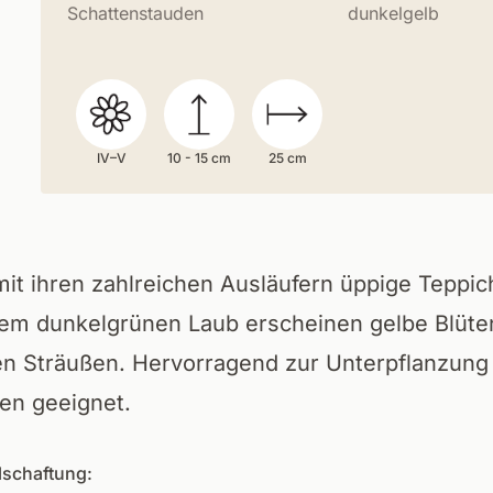
Schattenstauden
dunkelgelb
IV–V
10 - 15 cm
25 cm
mit ihren zahlreichen Ausläufern üppige Teppic
em dunkelgrünen Laub erscheinen gelbe Blüte
en Sträußen. Hervorragend zur Unterpflanzung
en geeignet.
lschaftung: