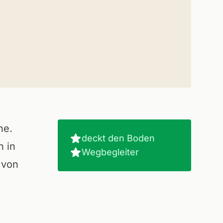
he.
deckt den Boden
n in
Wegbegleiter
 von