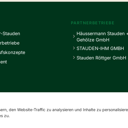
PARTNERBETRIEBE
r-Stauden
Häussermann Stauden 
Gehölze GmbH
rbetriebe
STAUDEN-IHM GMBH
ufskonzepte
Stauden Röttger GmbH 
ent
service@master-stauden.de
0 41 03 / 92 94 -0
rn, den Website-Traffic zu analysieren und Inhalte zu personalisiere
s zu.
Impressum
Datenschutz
Cookie-Einstellungen