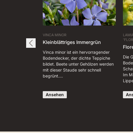
VINCA MINOR
LAMI
'FLO
Kleinblättriges Immergrün
Flor
Vinca minor ist ein hervorragender
Die G
Bodendecker, der dichte Teppiche
Boden
bildet. Beete unter Gehölzen werden
Scha
mit dieser Staude sehr schnell
Im M
begrünt.…
Lipp
Ansehen
An