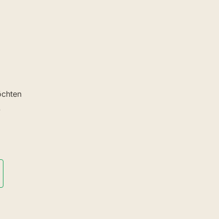
chten
.