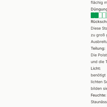
flächig m
Düngung
Rückschn
Diese St
zu groß 
Ausbreit
Teilung:
Die Polst
und die 
Licht:
benötigt 
lichten 
bilden s
Feuchte:
Staunässe