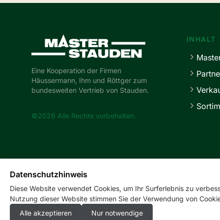
Master-Stauden
INHALT
Maste
Eine Kooperation der Firmen
Partne
Häussermann, Ihm und Röttger zum
Verka
bundesweiten Vertrieb von Stauden.
Sortim
©2026 Alle Rechte vorbehalten.
Datenschutzhinweis
Diese Website verwendet Cookies, um Ihr Surferlebnis zu verbesse
Nutzung dieser Website stimmen Sie der Verwendung von Cookie
Alle akzeptieren
Nur notwendige