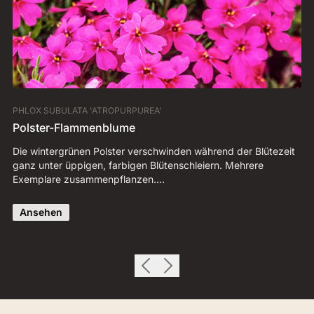
PHLOX SUBULATA 'ATROPURPUREA'
AU
Polster-Flammenblume
B
Die wintergrünen Polster verschwinden während der Blütezeit
Bl
ganz unter üppigen, farbigen Blütenschleiern. Mehrere
de
Exemplare zusammenpflanzen.…
Bl
Ansehen