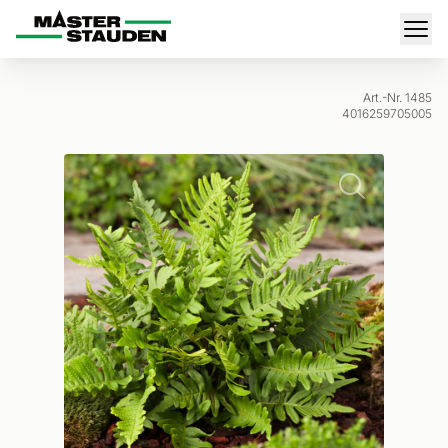
Master-Stauden
Men
Art.-Nr. 1485
4016259705005