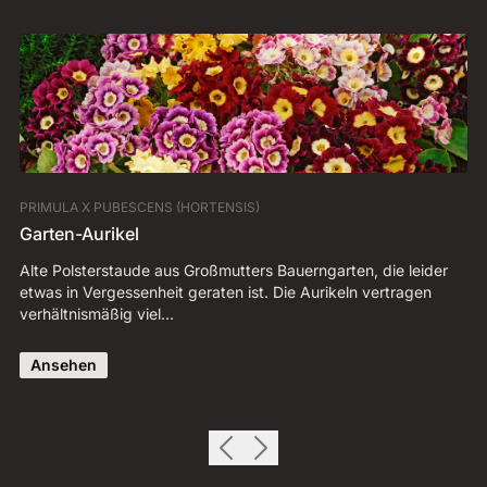
PRIMULA X PUBESCENS (HORTENSIS)
VI
Garten-Aurikel
I
Alte Polsterstaude aus Großmutters Bauerngarten, die leider
Vi
etwas in Vergessenheit geraten ist. Die Aurikeln vertragen
Te
verhältnismäßig viel…
St
Ansehen