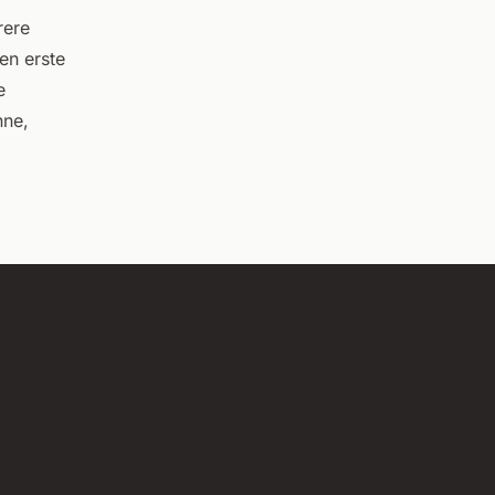
rere
en erste
e
nne,