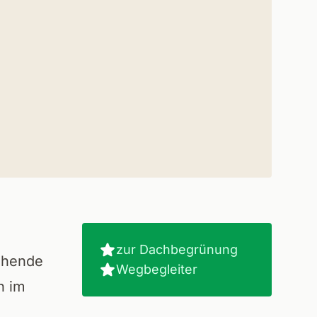
zur Dachbegrünung
ühende
Wegbegleiter
h im