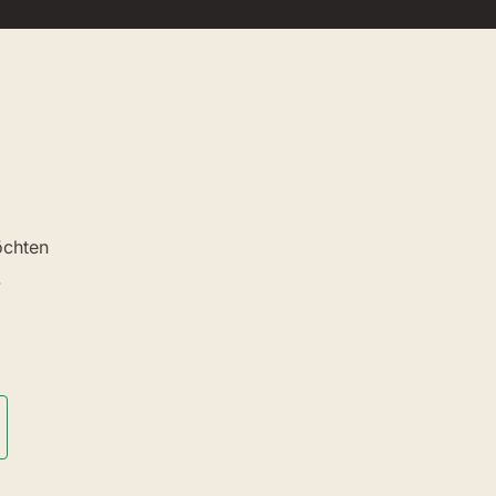
chten
.