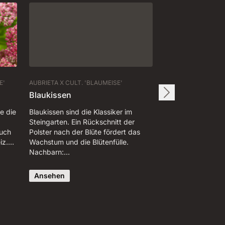
E'
AUBRIETA X CULT. 'BLAUMEISE'
Blaukissen
e die
Blaukissen sind die Klassiker im
Steingarten. Ein Rückschnitt der
auch
Polster nach der Blüte fördert das
eiz.…
Wachstum und die Blütenfülle.
Nachbarn:…
Ansehen