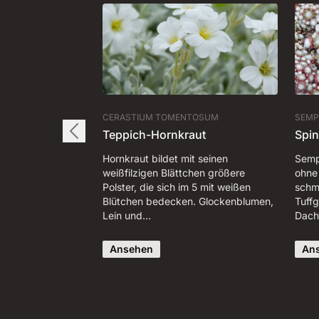
CERASTIUM TOMENTOSUM
SEMP
Teppich-Hornkraut
Spi
Hornkraut bildet mit seinen
Semp
weißfilzigen Blättchen größere
ohne
Polster, die sich im 5 mit weißen
schm
Blütchen bedecken. Glockenblumen,
Tuff
Lein und…
Dach
Ansehen
An