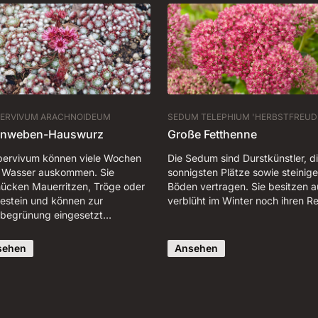
ERVIVUM ARACHNOIDEUM
SEDUM TELEPHIUM 'HERBSTFREUD
nnweben-Hauswurz
Große Fetthenne
ervivum können viele Wochen
Die Sedum sind Durstkünstler, di
 Wasser auskommen. Sie
sonnigsten Plätze sowie steinige
ücken Mauerritzen, Tröge oder
Böden vertragen. Sie besitzen 
gestein und können zur
verblüht im Winter noch ihren R
begrünung eingesetzt…
sehen
Ansehen