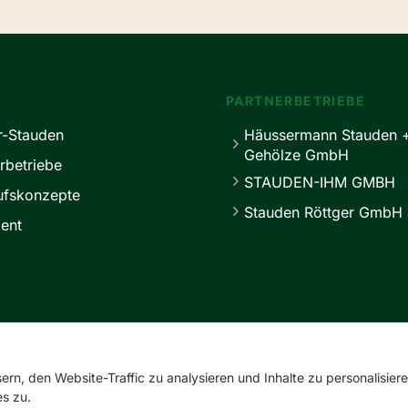
PARTNERBETRIEBE
r-Stauden
Häussermann Stauden 
Gehölze GmbH
rbetriebe
STAUDEN-IHM GMBH
ufskonzepte
Stauden Röttger GmbH 
ent
service@master-stauden.de
0 41 03 / 92 94 -0
rn, den Website-Traffic zu analysieren und Inhalte zu personalisiere
s zu.