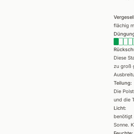
Vergesel
flächig m
Düngung
Rückschn
Diese St
zu groß 
Ausbreit
Teilung:
Die Polst
und die 
Licht:
benötigt 
Sonne. K
Feuchte: