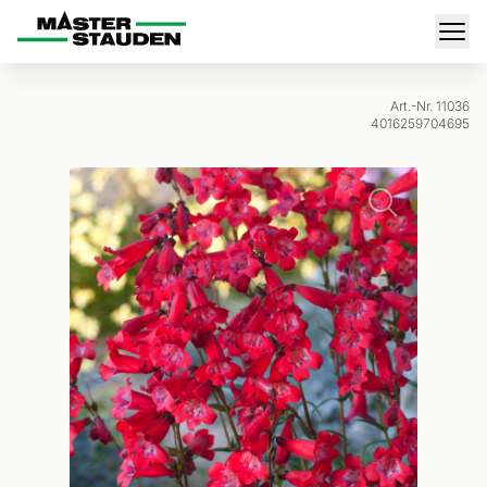
Master-Stauden
Men
Art.-Nr. 11036
4016259704695