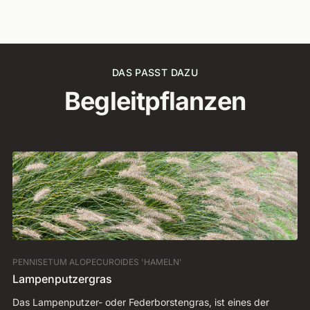
DAS PASST DAZU
Begleitpflanzen
PENNISETUM ALOPECUROIDES 'HAMELN'
CA
Lampenputzergras
D
Das Lampenputzer- oder Federborstengras, ist eines der
Sc