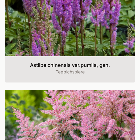
Astilbe chinensis var.pumila, gen.
Teppichspiere