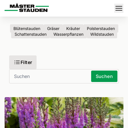
Master-Stauden
Men
Blütenstauden
Gräser
Kräuter
Polsterstauden
Schattenstauden
Wasserpflanzen
Wildstauden
Filter
Suchen