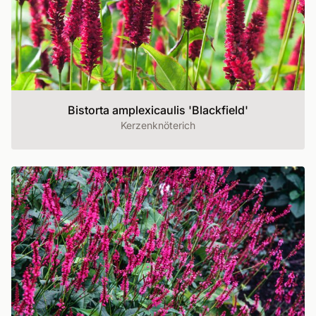
Bistorta amplexicaulis 'Blackfield'
Kerzenknöterich