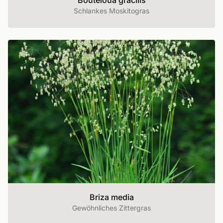
Bouteloua gracilis
Schlankes Moskitogras
Briza media
Gewöhnliches Zittergras