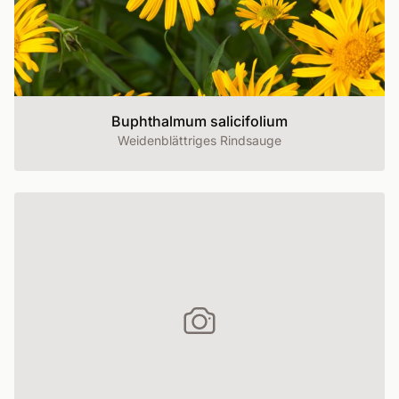
Buphthalmum salicifolium
Weidenblättriges Rindsauge