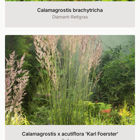
Calamagrostis brachytricha
Diamant-Reitgras
Calamagrostis x acutiflora 'Karl Foerster'