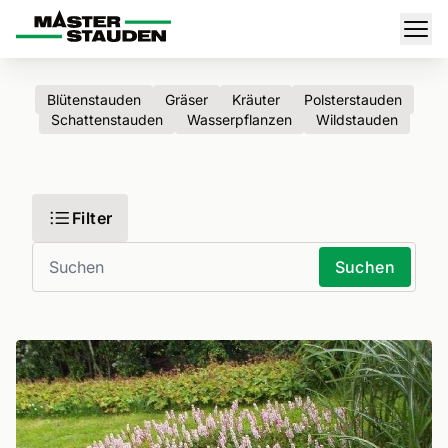
Master-Stauden
Men
Blütenstauden
Gräser
Kräuter
Polsterstauden
Schattenstauden
Wasserpflanzen
Wildstauden
Filter
Suchen