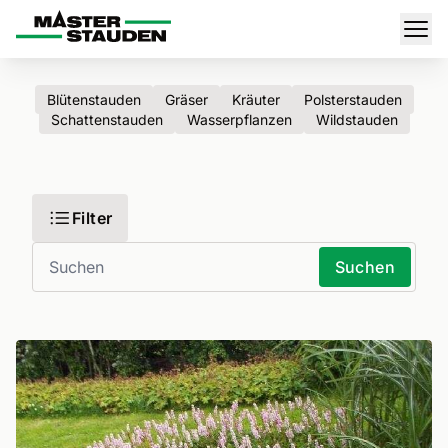
Master-Stauden
Men
Blütenstauden
Gräser
Kräuter
Polsterstauden
Schattenstauden
Wasserpflanzen
Wildstauden
Filter
Suchen