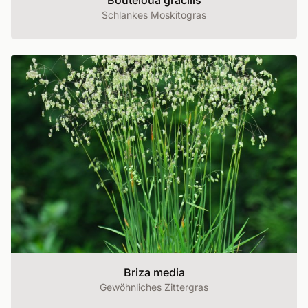
Bouteloua gracilis
Schlankes Moskitogras
Briza media
Gewöhnliches Zittergras