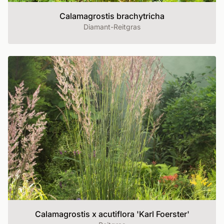
Calamagrostis brachytricha
Diamant-Reitgras
Calamagrostis x acutiflora 'Karl Foerster'