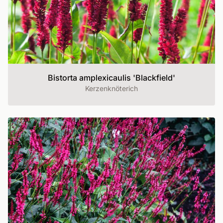
Bistorta amplexicaulis 'Blackfield'
Kerzenknöterich