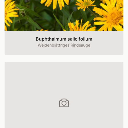
Buphthalmum salicifolium
Weidenblättriges Rindsauge