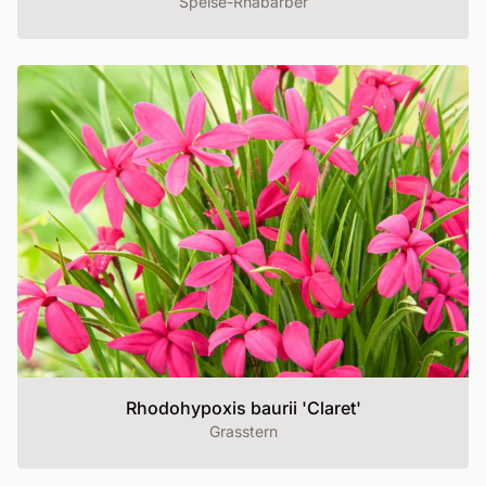
Speise-Rhabarber
Rhodohypoxis baurii 'Claret'
Grasstern