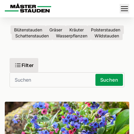
Master-Stauden
Men
Blütenstauden
Gräser
Kräuter
Polsterstauden
Schattenstauden
Wasserpflanzen
Wildstauden
Filter
Suchen