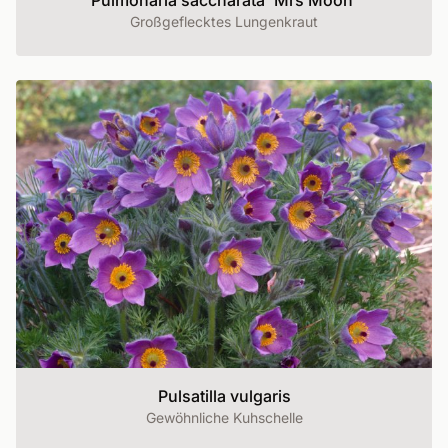
Pulmonaria saccharata 'Mrs Moon'
Großgeflecktes Lungenkraut
Pulsatilla vulgaris
Gewöhnliche Kuhschelle