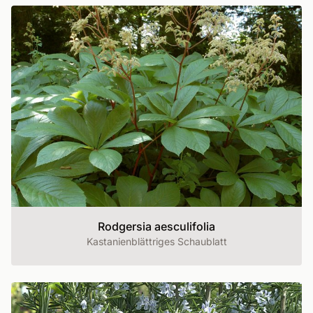
Rodgersia aesculifolia
Kastanienblättriges Schaublatt