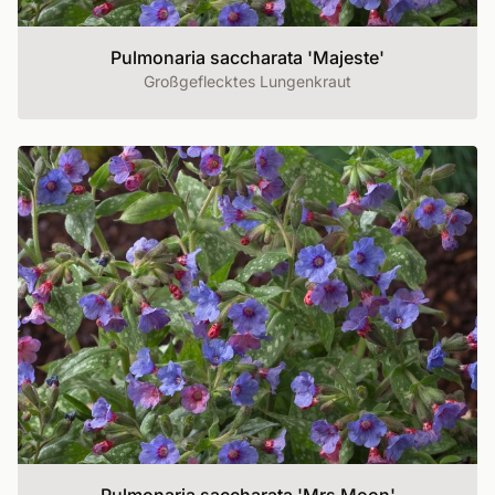
Pulmonaria saccharata 'Majeste'
Großgeflecktes Lungenkraut